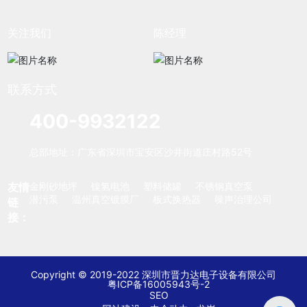
关注我们
陈经理
联系方式
400-9932122
总部地址：广东省深圳市宝安区沙井街道庄村路52号
友情
金刚砂地坪
镍氢电池
塑料储罐
不锈钢真空泵
潜污泵
温州真空镀膜厂
板式换热器
噪声治理公司
链
接：
Copyright © 2019-2022 深圳市晋力达电子设备有限公司
粤ICP备16005943号-2
SEO