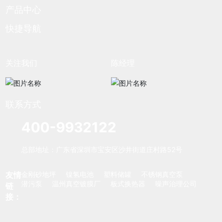
产品中心
快捷导航
关注我们
陈经理
联系方式
400-9932122
总部地址：广东省深圳市宝安区沙井街道庄村路52号
友情
金刚砂地坪
镍氢电池
塑料储罐
不锈钢真空泵
潜污泵
温州真空镀膜厂
板式换热器
噪声治理公司
链
接：